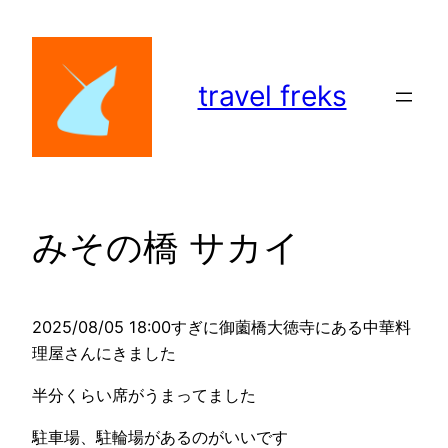
内
容
を
travel freks
ス
キ
ッ
プ
みその橋 サカイ
2025/08/05 18:00すぎに御薗橋大徳寺にある中華料
理屋さんにきました
半分くらい席がうまってました
駐車場、駐輪場があるのがいいです