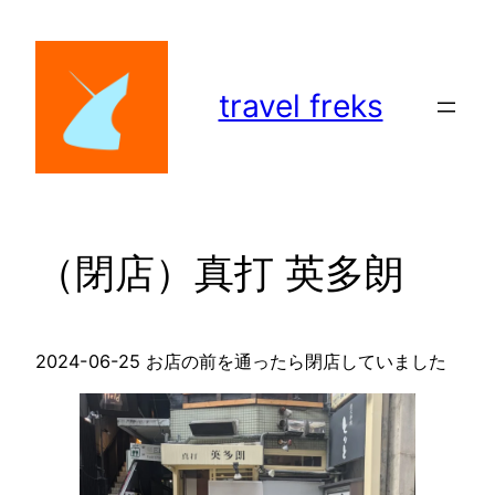
内
容
を
travel freks
ス
キ
ッ
プ
（閉店）真打 英多朗
2024-06-25 お店の前を通ったら閉店していました