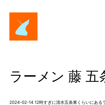
内
容
を
ス
キ
ッ
プ
ラーメン 藤 五
2024-02-14 12時すぎに清水五条東くらいに