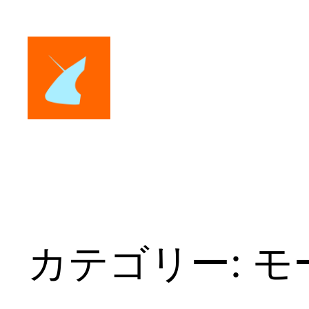
内
容
を
ス
キ
ッ
プ
カテゴリー:
モ