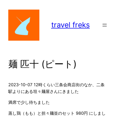
内
容
を
travel freks
ス
キ
ッ
プ
麺 匹十 (ピート)
2023-10-07 12時くらい三条会商店街のなか、二条
駅よりにある坦々麺屋さんにきました
満席で少し待ちました
蒸し鶏（もも）と担々麺並のセット 980円 にしまし