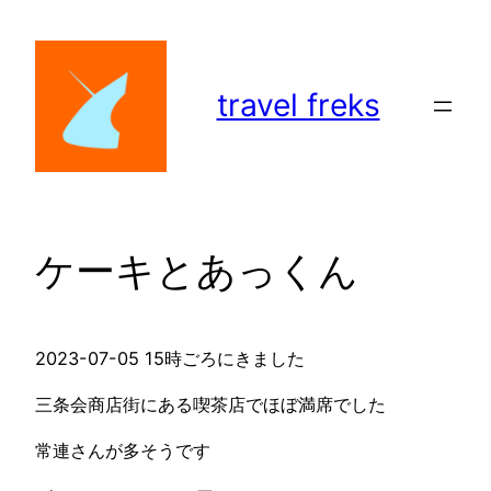
内
容
を
travel freks
ス
キ
ッ
プ
ケーキとあっくん
2023-07-05 15時ごろにきました
三条会商店街にある喫茶店でほぼ満席でした
常連さんが多そうです